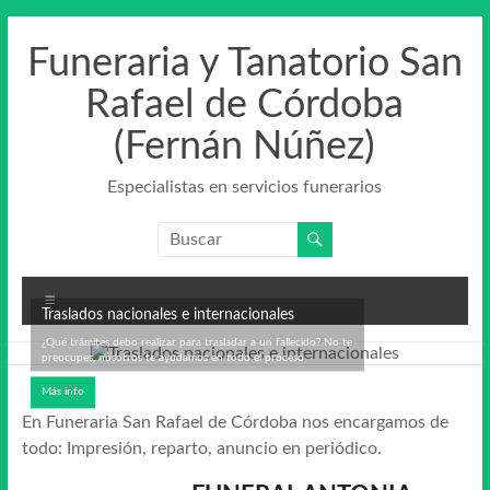
Saltar
al
Funeraria y Tanatorio San
contenido
Rafael de Córdoba
(Fernán Núñez)
Especialistas en servicios funerarios
Menú
Traslados nacionales e internacionales
¿Qué trámites debo realizar para trasladar a un fallecido? No te
preocupes, nosotros te ayudamos en todo el proceso
Más info
En Funeraria San Rafael de Córdoba nos encargamos de
todo: Impresión, reparto, anuncio en periódico.