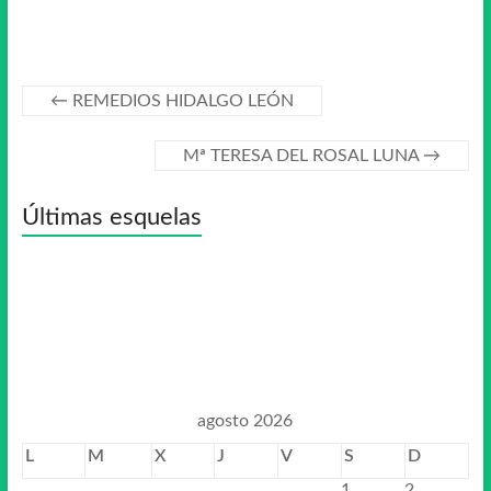
←
REMEDIOS HIDALGO LEÓN
Mª TERESA DEL ROSAL LUNA
→
Últimas esquelas
agosto 2026
L
M
X
J
V
S
D
1
2