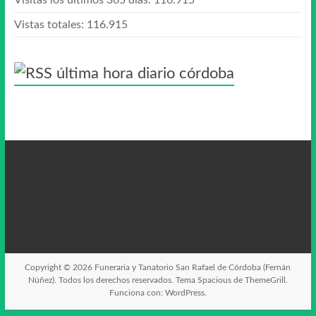
Visitas los últimos 365 días:
116.915
Vistas totales:
116.915
última hora diario córdoba
Copyright © 2026
Funeraria y Tanatorio San Rafael de Córdoba (Fernán
Núñez)
. Todos los derechos reservados. Tema
Spacious
de ThemeGrill.
Funciona con:
WordPress
.