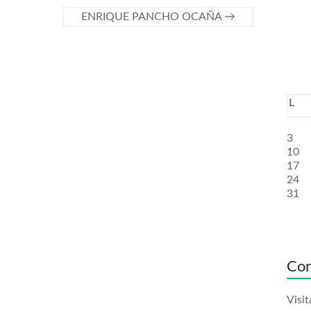
ENRIQUE PANCHO OCAÑA
→
L
3
10
17
24
31
Con
Visit