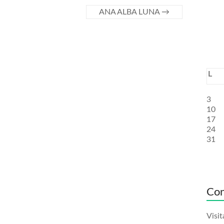
ANA ALBA LUNA
→
L
3
10
17
24
31
Con
Visit