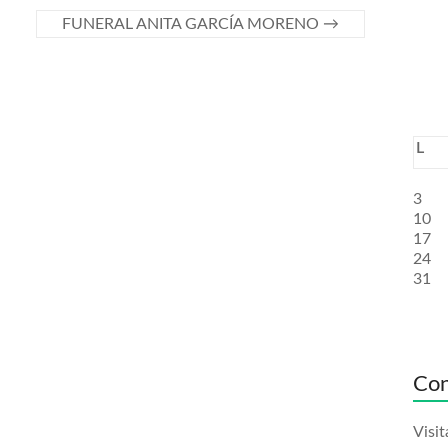
FUNERAL ANITA GARCÍA MORENO
→
L
3
10
17
24
31
Con
Visit