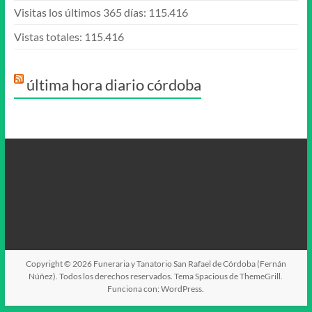
Visitas los últimos 365 días:
115.416
Vistas totales:
115.416
última hora diario córdoba
Copyright © 2026
Funeraria y Tanatorio San Rafael de Córdoba (Fernán
Núñez)
. Todos los derechos reservados. Tema
Spacious
de ThemeGrill.
Funciona con:
WordPress
.